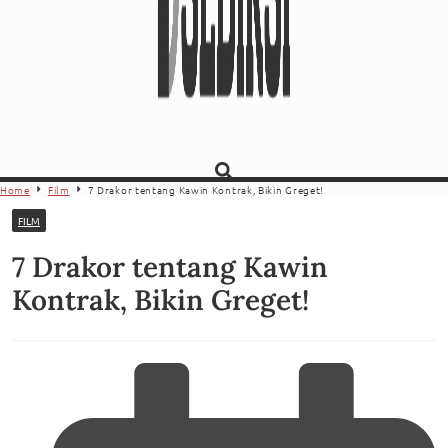
Home
Film
7 Drakor tentang Kawin Kontrak, Bikin Greget!
FILM
7 Drakor tentang Kawin
Kontrak, Bikin Greget!