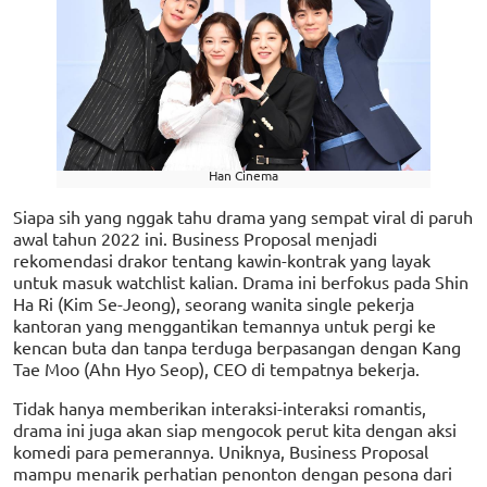
Han Cinema
Siapa sih yang nggak tahu drama yang sempat viral di paruh
awal tahun 2022 ini. Business Proposal menjadi
rekomendasi drakor tentang kawin-kontrak yang layak
untuk masuk watchlist kalian. Drama ini berfokus pada Shin
Ha Ri (Kim Se-Jeong), seorang wanita single pekerja
kantoran yang menggantikan temannya untuk pergi ke
kencan buta dan tanpa terduga berpasangan dengan Kang
Tae Moo (Ahn Hyo Seop), CEO di tempatnya bekerja.
Tidak hanya memberikan interaksi-interaksi romantis,
drama ini juga akan siap mengocok perut kita dengan aksi
komedi para pemerannya. Uniknya, Business Proposal
mampu menarik perhatian penonton dengan pesona dari