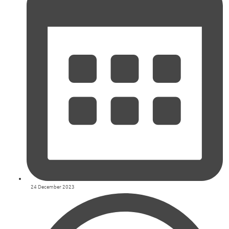
24 December 2023