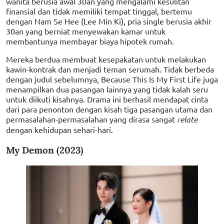
wanita berusia awal 30an yang mengalami kesulitan
finansial dan tidak memiliki tempat tinggal, bertemu
dengan Nam Se Hee (Lee Min Ki), pria single berusia akhir
30an yang berniat menyewakan kamar untuk
membantunya membayar biaya hipotek rumah.
Mereka berdua membuat kesepakatan untuk melakukan
kawin-kontrak dan menjadi teman serumah. Tidak berbeda
dengan judul sebelumnya, Because This Is My First Life juga
menampilkan dua pasangan lainnya yang tidak kalah seru
untuk diikuti kisahnya. Drama ini berhasil mendapat cinta
dari para penonton dengan kisah tiga pasangan utama dan
permasalahan-permasalahan yang dirasa sangat
relate
dengan kehidupan sehari-hari.
My Demon (2023)