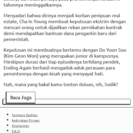
tahunnya meninggalkannya.
Menyadari bahwa dirinya menjadi korban penipuan real
estate, Cha In Young membuat keputusan ekstrim dengan
mencari orang untuk dijadikan rekan pernikahan kontrak
demi mendapatkan bantuan dana pengantin baru dari
pemerintah.
Keputusan ini membuatnya bertemu dengan Do Yoon Soo
(Kim Geon Won) yang merupakan junior di kampusnya.
Meskipun durasi dari tiap episodenya terbilang pendek,
Ending Again berhasil mengaduk-aduk perasaan para
penontonnya dengan kisah yang menyayat hati.
Nah, mana yang bakal kamu tonton duluan, nih, Sodik?
Baca Juga
Tentang Sediksi
Kebijakan Privasi
Disclaimer
F.A.Q