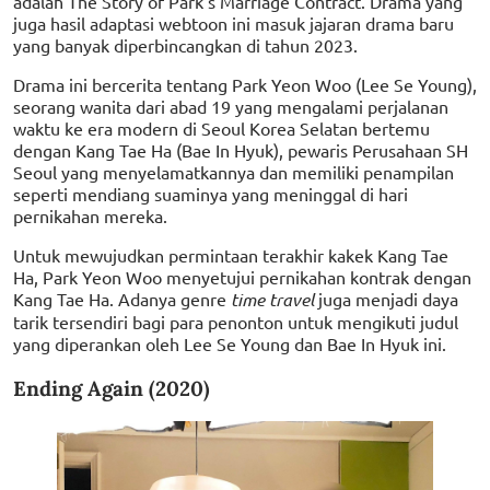
adalah The Story of Park’s Marriage Contract. Drama yang
juga hasil adaptasi webtoon ini masuk jajaran drama baru
yang banyak diperbincangkan di tahun 2023.
Drama ini bercerita tentang Park Yeon Woo (Lee Se Young),
seorang wanita dari abad 19 yang mengalami perjalanan
waktu ke era modern di Seoul Korea Selatan bertemu
dengan Kang Tae Ha (Bae In Hyuk), pewaris Perusahaan SH
Seoul yang menyelamatkannya dan memiliki penampilan
seperti mendiang suaminya yang meninggal di hari
pernikahan mereka.
Untuk mewujudkan permintaan terakhir kakek Kang Tae
Ha, Park Yeon Woo menyetujui pernikahan kontrak dengan
Kang Tae Ha. Adanya genre
time travel
juga menjadi daya
tarik tersendiri bagi para penonton untuk mengikuti judul
yang diperankan oleh Lee Se Young dan Bae In Hyuk ini.
Ending Again (2020)