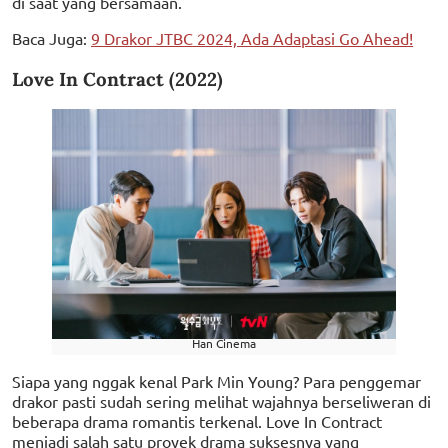
di saat yang bersamaan.
Baca Juga:
9 Drakor JTBC 2024, Ada Adaptasi Go Ahead!
Love In Contract (2022)
Han Cinema
Siapa yang nggak kenal Park Min Young? Para penggemar
drakor pasti sudah sering melihat wajahnya berseliweran di
beberapa drama romantis terkenal. Love In Contract
menjadi salah satu proyek drama suksesnya yang