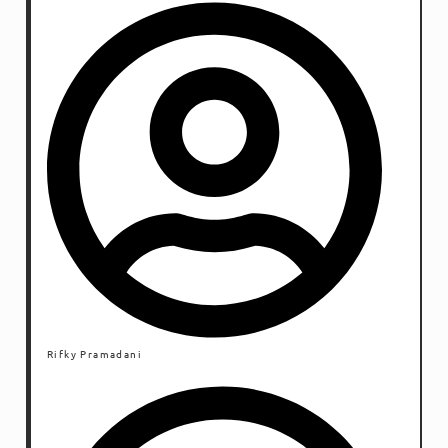
Rifky Pramadani