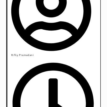
Rifky Pramadani