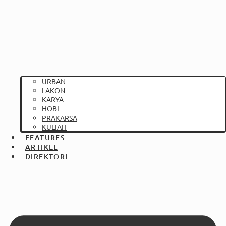
URBAN
LAKON
KARYA
HOBI
PRAKARSA
KULIAH
FEATURES
ARTIKEL
DIREKTORI