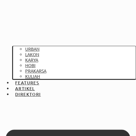
URBAN
LAKON
KARYA
HOBI
PRAKARSA
KULIAH
FEATURES
ARTIKEL
DIREKTORI