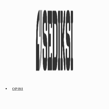
OPINI