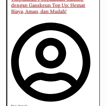
dengan Gasskeun Top Up: Hemat
Biaya, Aman, dan Mudah!
Rani Masida