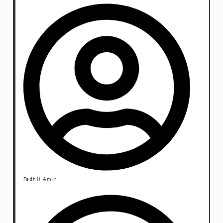
melankolis lainnya butuh kesabaran.
Fadhli Amir