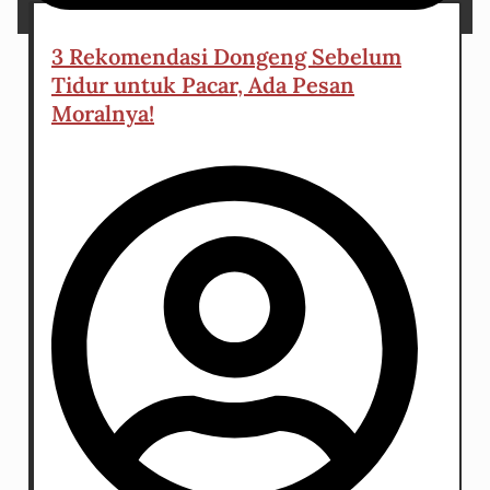
31 March 2024
3 Rekomendasi Dongeng Sebelum
Tidur untuk Pacar, Ada Pesan
Moralnya!