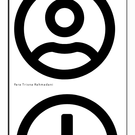
Fara Trisna Rahmadani