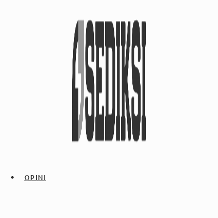
OPINI