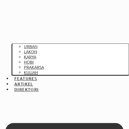
URBAN
LAKON
KARYA
HOBI
PRAKARSA
KULIAH
FEATURES
ARTIKEL
DIREKTORI