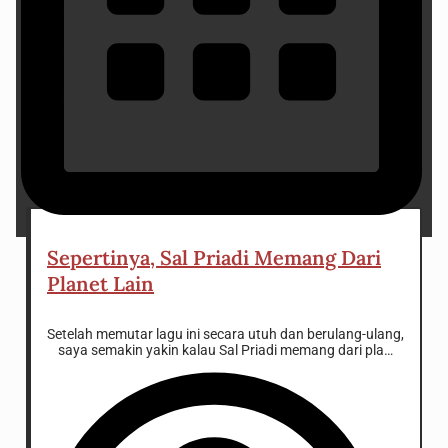
29 August 2024
Sepertinya, Sal Priadi Memang Dari
Planet Lain
Setelah memutar lagu ini secara utuh dan berulang-ulang,
saya semakin yakin kalau Sal Priadi memang dari planet
lain.