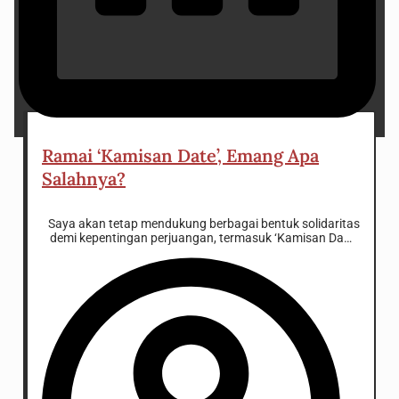
5 December 2024
Ramai ‘Kamisan Date’, Emang Apa
Salahnya?
Saya akan tetap mendukung berbagai bentuk solidaritas
demi kepentingan perjuangan, termasuk ‘Kamisan Date’.
Mengingat dalam iklim gerakan saat ini, solidaritas dan
konsistensi perjuangan juga perlu dibarengi dengan
inisiatif untuk terus mengikuti zaman dan membuat
gerakan sosial itu terus relevan.