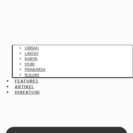
URBAN
LAKON
KARYA
HOBI
PRAKARSA
KULIAH
FEATURES
ARTIKEL
DIREKTORI