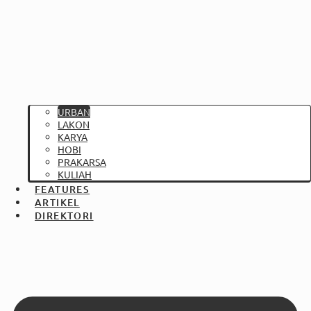
URBAN
LAKON
KARYA
HOBI
PRAKARSA
KULIAH
FEATURES
ARTIKEL
DIREKTORI