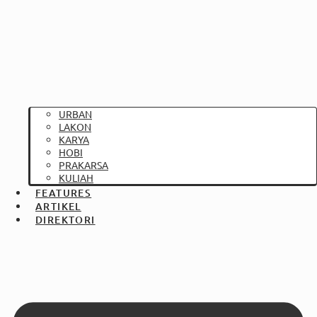
URBAN
LAKON
KARYA
HOBI
PRAKARSA
KULIAH
FEATURES
ARTIKEL
DIREKTORI