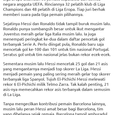
negara anggota UEFA. Rinciannya 32 pelatih klub di Liga
Champions dan 48 pelatih di Liga Eropa. Tiap juri berhak
memberi suara pada tiga pemain pilihannya.
Sejatinya Messi dan Ronaldo tidak tampil buruk musim lalu.
Ronaldo punya sumbangsih besar untuk ikut mengantar
Juventus meraih gelar liga Italia musim lalu. Ia juga
menempati peringkat ke-dua dalam daftar pencetak gol
terbanyak Serie A. Perlu diingat pula, Ronaldo baru saja
mencetak gol ke-100 dan 101 untuk tim nasional Portugal.
Seratus gol untuk tim nasional jelas bukan rekor ecek-ecek.
Sementara musim lalu Messi mencetak 25 gol dan 21 asis
yang mengantarnya menjadi top skorer La Liga. Messi
menjadi pemain yang paling sering meraih gelar top skorer
terbanyak liga Spanyol. Tujuh El-Pichichi Messi melewati
rekor 6 El-Pichichi milik Telmo Zarra. Tak kalah penting, 21
asis-nya memecahkan rekor asis terbanyak dalam semusim
di La Liga.
Tanpa mengecilkan kontribusi pemain Barcelona lainnya,
musim lalu peran Messi amat besar bagi Barcelona, tim
yang dibelanya sejak remaja. Barcelona tampil amburadul