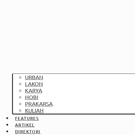
URBAN
LAKON
KARYA
HOBI
PRAKARSA
KULIAH
FEATURES
ARTIKEL
DIREKTORI