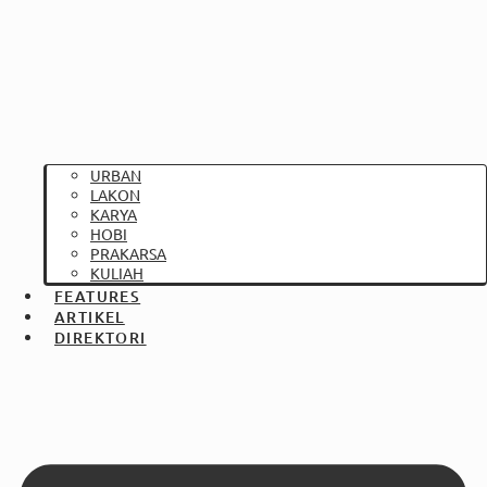
URBAN
LAKON
KARYA
HOBI
PRAKARSA
KULIAH
FEATURES
ARTIKEL
DIREKTORI