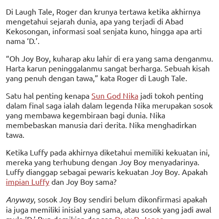
Di Laugh Tale, Roger dan krunya tertawa ketika akhirnya
mengetahui sejarah dunia, apa yang terjadi di Abad
Kekosongan, informasi soal senjata kuno, hingga apa arti
nama ‘D.’.
“Oh Joy Boy, kuharap aku lahir di era yang sama denganmu.
Harta karun peninggalanmu sangat berharga. Sebuah kisah
yang penuh dengan tawa,” kata Roger di Laugh Tale.
Satu hal penting kenapa
Sun God Nika
jadi tokoh penting
dalam final saga ialah dalam legenda Nika merupakan sosok
yang membawa kegembiraan bagi dunia. Nika
membebaskan manusia dari derita. Nika menghadirkan
tawa.
Ketika Luffy pada akhirnya diketahui memiliki kekuatan ini,
mereka yang terhubung dengan Joy Boy menyadarinya.
Luffy dianggap sebagai pewaris kekuatan Joy Boy. Apakah
impian Luffy
dan Joy Boy sama?
Anyway
, sosok Joy Boy sendiri belum dikonfirmasi apakah
ia juga memiliki inisial yang sama, atau sosok yang jadi awal
mula ‘D.’ Pun demikian dengan
Davy D. Jones
.