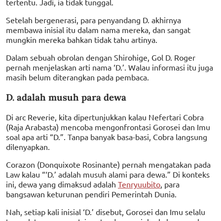
tertentu. Jadi, ia tidak tunggal.
Setelah bergenerasi, para penyandang D. akhirnya
membawa inisial itu dalam nama mereka, dan sangat
mungkin mereka bahkan tidak tahu artinya.
Dalam sebuah obrolan dengan Shirohige, Gol D. Roger
pernah menjelaskan arti nama ‘D.’. Walau informasi itu juga
masih belum diterangkan pada pembaca.
D. adalah musuh para dewa
Di arc Reverie, kita dipertunjukkan kalau Nefertari Cobra
(Raja Arabasta) mencoba mengonfrontasi Gorosei dan Imu
soal apa arti “D.”. Tanpa banyak basa-basi, Cobra langsung
dilenyapkan.
Corazon (Donquixote Rosinante) pernah mengatakan pada
Law kalau “‘D.’ adalah musuh alami para dewa.” Di konteks
ini, dewa yang dimaksud adalah
Tenryuubito
, para
bangsawan keturunan pendiri Pemerintah Dunia.
Nah, setiap kali inisial ‘D.’ disebut, Gorosei dan Imu selalu