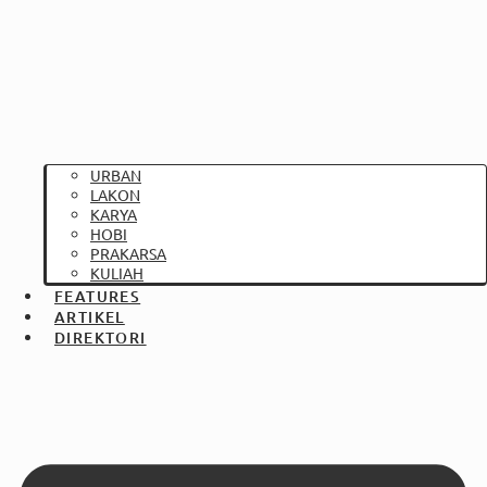
URBAN
LAKON
KARYA
HOBI
PRAKARSA
KULIAH
FEATURES
ARTIKEL
DIREKTORI