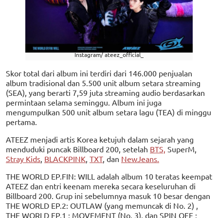
Instagram/ ateez_official_
Skor total dari album ini terdiri dari 146.000 penjualan
album tradisional dan 5.500 unit album setara streaming
(SEA), yang berarti 7,59 juta streaming audio berdasarkan
permintaan selama seminggu. Album ini juga
mengumpulkan 500 unit album setara lagu (TEA) di minggu
pertama.
ATEEZ menjadi artis Korea ketujuh dalam sejarah yang
menduduki puncak Billboard 200, setelah
BTS,
SuperM,
Stray Kids
,
BLACKPINK
,
TXT
, dan
NewJeans.
THE WORLD EP.FIN: WILL adalah album 10 teratas keempat
ATEEZ dan entri keenam mereka secara keseluruhan di
Billboard 200. Grup ini sebelumnya masuk 10 besar dengan
THE WORLD EP.2: OUTLAW (yang memuncak di No. 2) ,
THE WORLD EP.1 : MOVEMENT (No. 3), dan SPIN OFF :