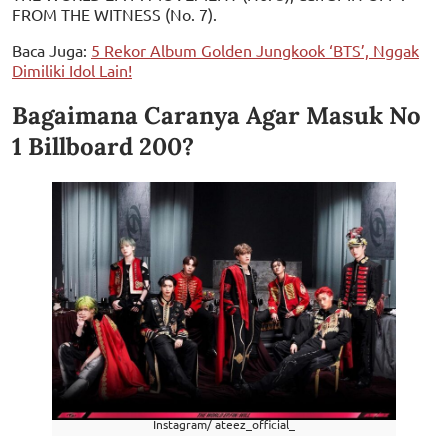
FROM THE WITNESS (No. 7).
Baca Juga:
5 Rekor Album Golden Jungkook ‘BTS’, Nggak
Dimiliki Idol Lain!
Bagaimana Caranya Agar Masuk No
1 Billboard 200?
Instagram/ ateez_official_