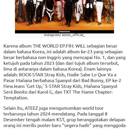
Instagram/ ateez_official_
Karena album THE WORLD EP.FIN: WILL sebagian besar
dalam bahasa Korea, ini adalah album ke-23 yang sebagian
besar berbahasa non-Inggris yang mencapai No. 1, dan yang
ketujuh pada tahun 2023 (dan dari tujuh album tersebut,
lima di antaranya dalam bahasa Korea). Enam lainnya
adalah: ROCK-STAR Stray Kids, Nadie Sabe Lo Que Va a
Pasar Mañana berbahasa Spanyol dari Bad Bunny, EP ke-2
NewJeans ‘Get Up,’ 5-STAR Stray Kids, Mañana Spanyol
Será Bonito dari Karol G, dan TXT The Name Chapter:
Temptation.
Selain itu, ATEEZ juga mengumumkan world tour
terbarunya tahun 2024 mendatang. Pada tanggal 8
Desember tengah malam KST, grup beranggotakan delapan
orang ini merilis poster baru “segera hadir” yang menggoda