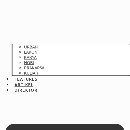
URBAN
LAKON
KARYA
HOBI
PRAKARSA
KULIAH
FEATURES
ARTIKEL
DIREKTORI