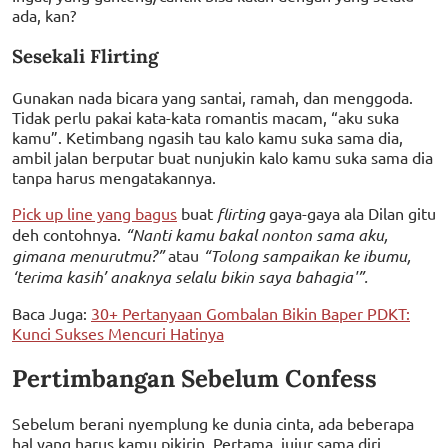
ada, kan?
Sesekali Flirting
Gunakan nada bicara yang santai, ramah, dan menggoda.
Tidak perlu pakai kata-kata romantis macam, “aku suka
kamu”. Ketimbang ngasih tau kalo kamu suka sama dia,
ambil jalan berputar buat nunjukin kalo kamu suka sama dia
tanpa harus mengatakannya.
Pick up line yang bagus
buat
flirting
gaya-gaya ala Dilan gitu
deh contohnya.
“Nanti kamu bakal nonton sama aku,
gimana menurutmu?”
atau
“Tolong sampaikan ke ibumu,
‘terima kasih’ anaknya selalu bikin saya bahagia'”.
Baca Juga:
30+ Pertanyaan Gombalan Bikin Baper PDKT:
Kunci Sukses Mencuri Hatinya
Pertimbangan Sebelum Confess
Sebelum berani nyemplung ke dunia cinta, ada beberapa
hal yang harus kamu pikirin. Pertama, jujur sama diri