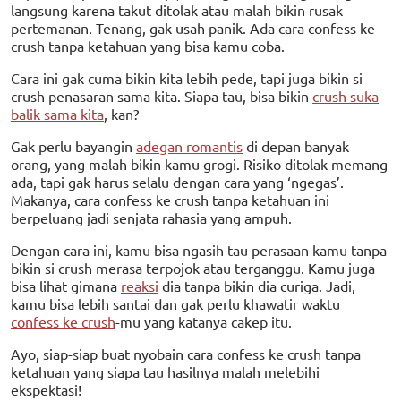
langsung karena takut ditolak atau malah bikin rusak
pertemanan. Tenang, gak usah panik. Ada cara confess ke
crush tanpa ketahuan yang bisa kamu coba.
Cara ini gak cuma bikin kita lebih pede, tapi juga bikin si
crush penasaran sama kita. Siapa tau, bisa bikin
crush suka
balik sama kita
, kan?
Gak perlu bayangin
adegan romantis
di depan banyak
orang, yang malah bikin kamu grogi. Risiko ditolak memang
ada, tapi gak harus selalu dengan cara yang ‘ngegas’.
Makanya, cara confess ke crush tanpa ketahuan ini
berpeluang jadi senjata rahasia yang ampuh.
Dengan cara ini, kamu bisa ngasih tau perasaan kamu tanpa
bikin si crush merasa terpojok atau terganggu. Kamu juga
bisa lihat gimana
reaksi
dia tanpa bikin dia curiga. Jadi,
kamu bisa lebih santai dan gak perlu khawatir waktu
confess ke crush
-mu yang katanya cakep itu.
Ayo, siap-siap buat nyobain cara confess ke crush tanpa
ketahuan yang siapa tau hasilnya malah melebihi
ekspektasi!