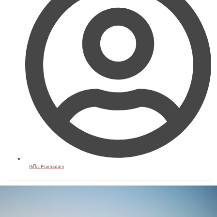
Rifky Pramadani