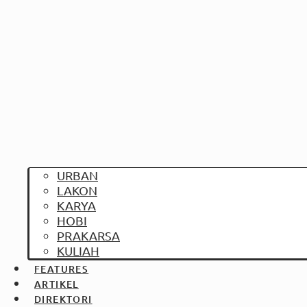
URBAN
LAKON
KARYA
HOBI
PRAKARSA
KULIAH
FEATURES
ARTIKEL
DIREKTORI