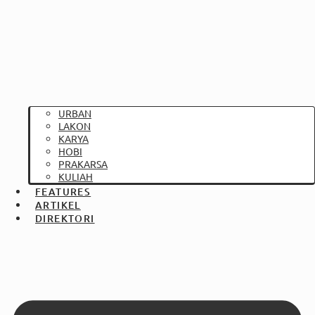
URBAN
LAKON
KARYA
HOBI
PRAKARSA
KULIAH
FEATURES
ARTIKEL
DIREKTORI