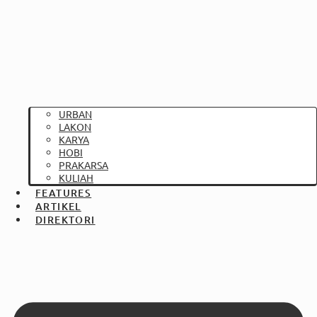
URBAN
LAKON
KARYA
HOBI
PRAKARSA
KULIAH
FEATURES
ARTIKEL
DIREKTORI