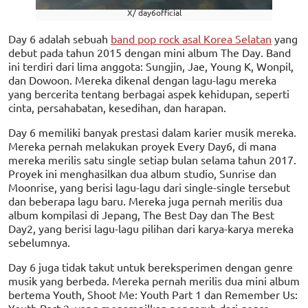
X/ day6official
Day 6 adalah sebuah
band pop rock asal Korea Selatan
yang
debut pada tahun 2015 dengan mini album The Day. Band
ini terdiri dari lima anggota: Sungjin, Jae, Young K, Wonpil,
dan Dowoon. Mereka dikenal dengan lagu-lagu mereka
yang bercerita tentang berbagai aspek kehidupan, seperti
cinta, persahabatan, kesedihan, dan harapan.
Day 6 memiliki banyak prestasi dalam karier musik mereka.
Mereka pernah melakukan proyek Every Day6, di mana
mereka merilis satu single setiap bulan selama tahun 2017.
Proyek ini menghasilkan dua album studio, Sunrise dan
Moonrise, yang berisi lagu-lagu dari single-single tersebut
dan beberapa lagu baru. Mereka juga pernah merilis dua
album kompilasi di Jepang, The Best Day dan The Best
Day2, yang berisi lagu-lagu pilihan dari karya-karya mereka
sebelumnya.
Day 6 juga tidak takut untuk bereksperimen dengan genre
musik yang berbeda. Mereka pernah merilis dua mini album
bertema Youth, Shoot Me: Youth Part 1 dan Remember Us:
Youth Part 2, yang menampilkan pengaruh dari genre