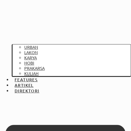
URBAN
LAKON
KARYA
HOBI
PRAKARSA
KULIAH
FEATURES
ARTIKEL
DIREKTORI