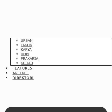
URBAN
LAKON
KARYA
HOBI
PRAKARSA
KULIAH
FEATURES
ARTIKEL
DIREKTORI