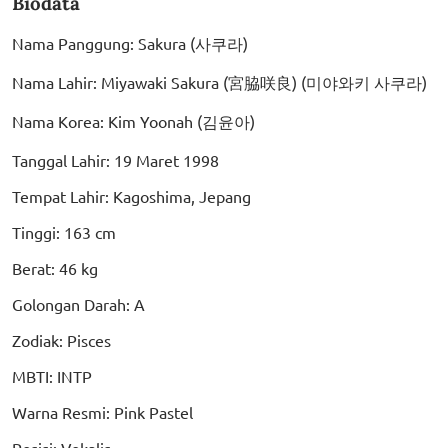
Biodata
Nama Panggung: Sakura (사쿠라)
Nama Lahir: Miyawaki Sakura (宮脇咲良) (미야와키 사쿠라)
Nama Korea: Kim Yoonah (김윤아)
Tanggal Lahir: 19 Maret 1998
Tempat Lahir: Kagoshima, Jepang
Tinggi: 163 cm
Berat: 46 kg
Golongan Darah: A
Zodiak: Pisces
MBTI: INTP
Warna Resmi: Pink Pastel