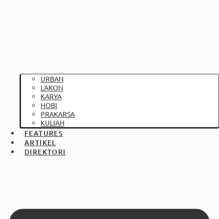
URBAN
LAKON
KARYA
HOBI
PRAKARSA
KULIAH
FEATURES
ARTIKEL
DIREKTORI