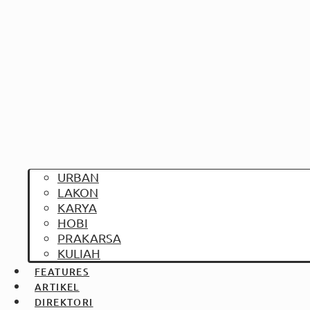
URBAN
LAKON
KARYA
HOBI
PRAKARSA
KULIAH
FEATURES
ARTIKEL
DIREKTORI