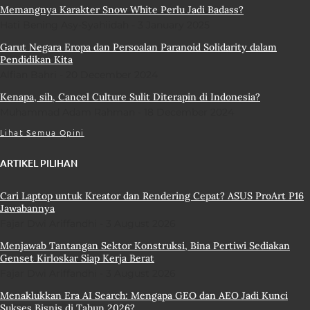
Memangnya Karakter Snow White Perlu Jadi Badass?
Hati Bening Asy-Syahiidah
3 January 2025
Garut Negara Eropa dan Persoalan Paranoid Solidarity dalam
Pendidikan Kita
Alfian Bahri
20 December 2024
Kenapa, sih, Cancel Culture Sulit Diterapin di Indonesia?
Muhammad Adam Rahman
18 December 2024
Lihat Semua Opini
ARTIKEL PILIHAN
Cari Laptop untuk Kreator dan Rendering Cepat? ASUS ProArt P16
Jawabannya
Fajar Dwi Ariffandhi
3 August 2026
Menjawab Tantangan Sektor Konstruksi, Bina Pertiwi Sediakan
Genset Kirloskar Siap Kerja Berat
Fajar Dwi Ariffandhi
3 August 2026
Menaklukkan Era AI Search: Mengapa GEO dan AEO Jadi Kunci
Sukses Bisnis di Tahun 2026?