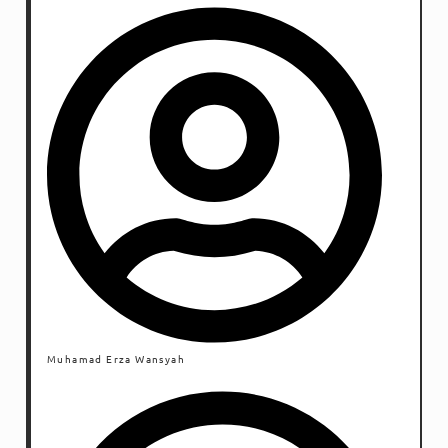
Dracula sebagai bangsawan. Sedangkan setan
Indonesia?
Muhamad Erza Wansyah