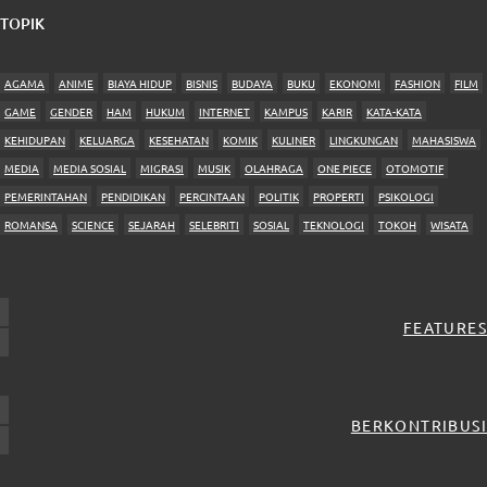
TOPIK
AGAMA
ANIME
BIAYA HIDUP
BISNIS
BUDAYA
BUKU
EKONOMI
FASHION
FILM
GAME
GENDER
HAM
HUKUM
INTERNET
KAMPUS
KARIR
KATA-KATA
KEHIDUPAN
KELUARGA
KESEHATAN
KOMIK
KULINER
LINGKUNGAN
MAHASISWA
MEDIA
MEDIA SOSIAL
MIGRASI
MUSIK
OLAHRAGA
ONE PIECE
OTOMOTIF
PEMERINTAHAN
PENDIDIKAN
PERCINTAAN
POLITIK
PROPERTI
PSIKOLOGI
ROMANSA
SCIENCE
SEJARAH
SELEBRITI
SOSIAL
TEKNOLOGI
TOKOH
WISATA
FEATURES
BERKONTRIBUSI