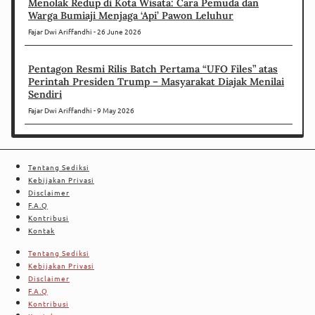
Menolak Redup di Kota Wisata: Cara Pemuda dan
Warga Bumiaji Menjaga ‘Api’ Pawon Leluhur
Fajar Dwi Ariffandhi
26 June 2026
Pentagon Resmi Rilis Batch Pertama “UFO Files” atas
Perintah Presiden Trump – Masyarakat Diajak Menilai
Sendiri
Fajar Dwi Ariffandhi
9 May 2026
Tentang Sediksi
Kebijakan Privasi
Disclaimer
F.A.Q
Kontribusi
Kontak
Tentang Sediksi
Kebijakan Privasi
Disclaimer
F.A.Q
Kontribusi