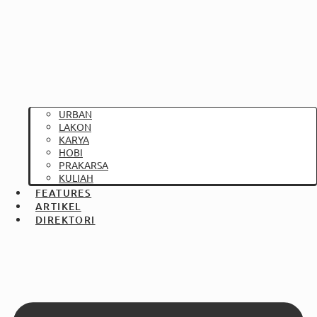
URBAN
LAKON
KARYA
HOBI
PRAKARSA
KULIAH
FEATURES
ARTIKEL
DIREKTORI