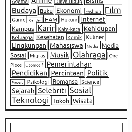
Anime
Bisnis
Agama
Biaya Hidup
Film
Budaya
Ekonomi
Buku
Fashion
Internet
HAM
Game
Hukum
Gender
Karir
Kampus
Kehidupan
Kata-kata
Kesehatan
Kuliner
Keluarga
Komik
Mahasiswa
Lingkungan
Media
Media
Olahraga
Musik
Sosial
Migrasi
One
Pemerintahan
Piece
Otomotif
Pendidikan
Percintaan
Politik
Romansa
Psikologi
Science
Properti
Sosial
Selebriti
Sejarah
Teknologi
Tokoh
Wisata