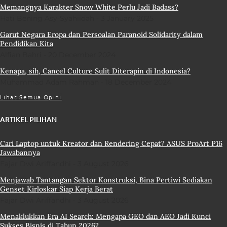
Memangnya Karakter Snow White Perlu Jadi Badass?
Hati Bening Asy-Syahiidah
3 January 2025
Garut Negara Eropa dan Persoalan Paranoid Solidarity dalam
Pendidikan Kita
Alfian Bahri
20 December 2024
Kenapa, sih, Cancel Culture Sulit Diterapin di Indonesia?
Muhammad Adam Rahman
18 December 2024
Lihat Semua Opini
ARTIKEL PILIHAN
Cari Laptop untuk Kreator dan Rendering Cepat? ASUS ProArt P16
Jawabannya
Fajar Dwi Ariffandhi
3 August 2026
Menjawab Tantangan Sektor Konstruksi, Bina Pertiwi Sediakan
Genset Kirloskar Siap Kerja Berat
Fajar Dwi Ariffandhi
3 August 2026
Menaklukkan Era AI Search: Mengapa GEO dan AEO Jadi Kunci
Sukses Bisnis di Tahun 2026?