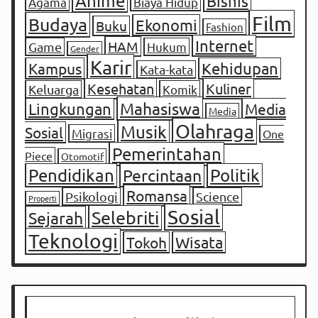
Anime
Bisnis
Agama
Biaya Hidup
Film
Budaya
Ekonomi
Buku
Fashion
Internet
HAM
Game
Hukum
Gender
Karir
Kampus
Kehidupan
Kata-kata
Kesehatan
Kuliner
Keluarga
Komik
Mahasiswa
Lingkungan
Media
Media
Olahraga
Musik
Sosial
Migrasi
One
Pemerintahan
Piece
Otomotif
Pendidikan
Percintaan
Politik
Romansa
Psikologi
Science
Properti
Sosial
Selebriti
Sejarah
Teknologi
Tokoh
Wisata