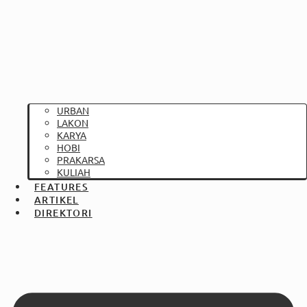
URBAN
LAKON
KARYA
HOBI
PRAKARSA
KULIAH
FEATURES
ARTIKEL
DIREKTORI