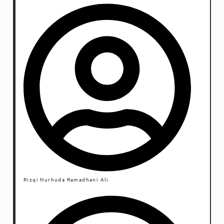
mata macam begini?
Rizqi Nurhuda Ramadhani Ali