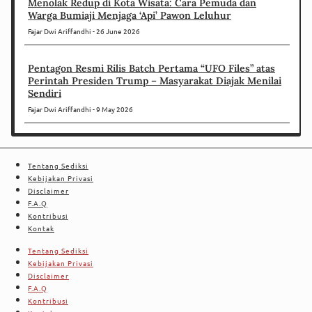
Menolak Redup di Kota Wisata: Cara Pemuda dan
Warga Bumiaji Menjaga ‘Api’ Pawon Leluhur
Fajar Dwi Ariffandhi
26 June 2026
Pentagon Resmi Rilis Batch Pertama “UFO Files” atas
Perintah Presiden Trump – Masyarakat Diajak Menilai
Sendiri
Fajar Dwi Ariffandhi
9 May 2026
Tentang Sediksi
Kebijakan Privasi
Disclaimer
F.A.Q
Kontribusi
Kontak
Tentang Sediksi
Kebijakan Privasi
Disclaimer
F.A.Q
Kontribusi