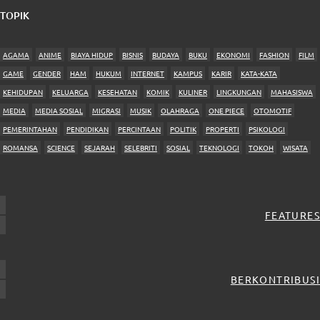
TOPIK
AGAMA
ANIME
BIAYA HIDUP
BISNIS
BUDAYA
BUKU
EKONOMI
FASHION
FILM
GAME
GENDER
HAM
HUKUM
INTERNET
KAMPUS
KARIR
KATA-KATA
KEHIDUPAN
KELUARGA
KESEHATAN
KOMIK
KULINER
LINGKUNGAN
MAHASISWA
MEDIA
MEDIA SOSIAL
MIGRASI
MUSIK
OLAHRAGA
ONE PIECE
OTOMOTIF
PEMERINTAHAN
PENDIDIKAN
PERCINTAAN
POLITIK
PROPERTI
PSIKOLOGI
ROMANSA
SCIENCE
SEJARAH
SELEBRITI
SOSIAL
TEKNOLOGI
TOKOH
WISATA
FEATURES
BERKONTRIBUSI