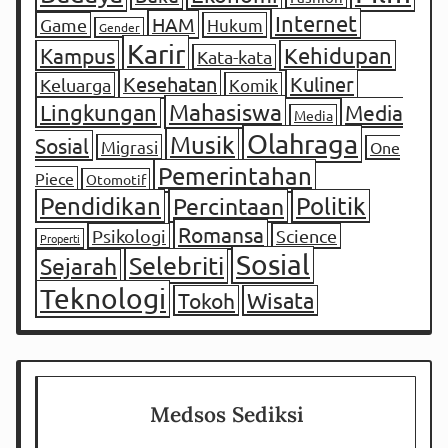
Internet
HAM
Game
Hukum
Gender
Karir
Kampus
Kehidupan
Kata-kata
Kesehatan
Kuliner
Keluarga
Komik
Mahasiswa
Lingkungan
Media
Media
Olahraga
Musik
Sosial
Migrasi
One
Pemerintahan
Piece
Otomotif
Pendidikan
Percintaan
Politik
Romansa
Psikologi
Science
Properti
Sosial
Selebriti
Sejarah
Teknologi
Tokoh
Wisata
Medsos Sediksi