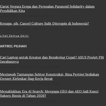
Garut Negara Eropa dan Persoalan Paranoid Solidarity dalam
Pendidikan Kita
Alfian Bahri
20 December 2024
Kenapa, sih, Cancel Culture Sulit Diterapin di Indonesia?
Muhammad Adam Rahman
18 December 2024
Lihat Semua Opini
ARTIKEL PILIHAN
Cari Laptop untuk Kreator dan Rendering Cepat? ASUS ProArt P16
Jawabannya
Fajar Dwi Ariffandhi
3 August 2026
Menjawab Tantangan Sektor Konstruksi, Bina Pertiwi Sediakan
Genset Kirloskar Siap Kerja Berat
Fajar Dwi Ariffandhi
3 August 2026
Menaklukkan Era AI Search: Mengapa GEO dan AEO Jadi Kunci
Sukses Bisnis di Tahun 2026?
Fajar Dwi Ariffandhi
2 July 2026