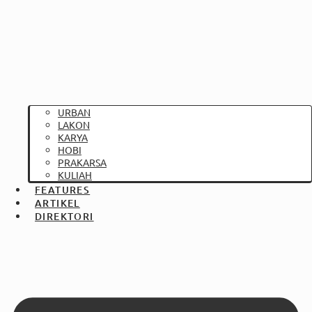
URBAN
LAKON
KARYA
HOBI
PRAKARSA
KULIAH
FEATURES
ARTIKEL
DIREKTORI