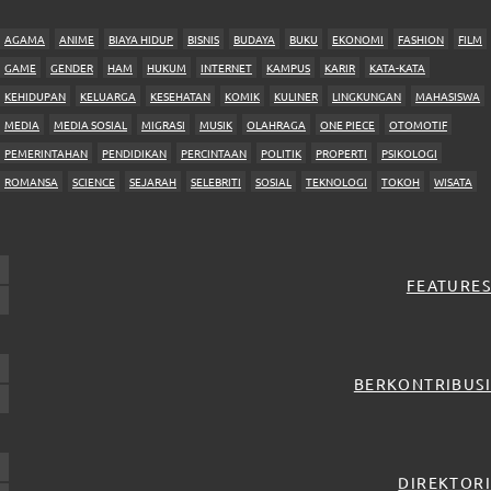
AGAMA
ANIME
BIAYA HIDUP
BISNIS
BUDAYA
BUKU
EKONOMI
FASHION
FILM
GAME
GENDER
HAM
HUKUM
INTERNET
KAMPUS
KARIR
KATA-KATA
KEHIDUPAN
KELUARGA
KESEHATAN
KOMIK
KULINER
LINGKUNGAN
MAHASISWA
MEDIA
MEDIA SOSIAL
MIGRASI
MUSIK
OLAHRAGA
ONE PIECE
OTOMOTIF
PEMERINTAHAN
PENDIDIKAN
PERCINTAAN
POLITIK
PROPERTI
PSIKOLOGI
ROMANSA
SCIENCE
SEJARAH
SELEBRITI
SOSIAL
TEKNOLOGI
TOKOH
WISATA
FEATURES
BERKONTRIBUSI
DIREKTORI