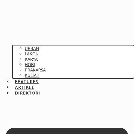
URBAN
LAKON
KARYA
HOBI
PRAKARSA
KULIAH
FEATURES
ARTIKEL
DIREKTORI