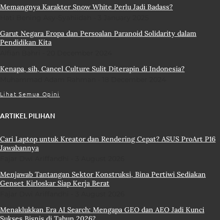
Memangnya Karakter Snow White Perlu Jadi Badass?
Hati Bening Asy-Syahiidah
3 January 2025
Garut Negara Eropa dan Persoalan Paranoid Solidarity dalam
Pendidikan Kita
Alfian Bahri
20 December 2024
Kenapa, sih, Cancel Culture Sulit Diterapin di Indonesia?
Muhammad Adam Rahman
18 December 2024
Lihat Semua Opini
ARTIKEL PILIHAN
Cari Laptop untuk Kreator dan Rendering Cepat? ASUS ProArt P16
Jawabannya
Fajar Dwi Ariffandhi
3 August 2026
Menjawab Tantangan Sektor Konstruksi, Bina Pertiwi Sediakan
Genset Kirloskar Siap Kerja Berat
Fajar Dwi Ariffandhi
3 August 2026
Menaklukkan Era AI Search: Mengapa GEO dan AEO Jadi Kunci
Sukses Bisnis di Tahun 2026?