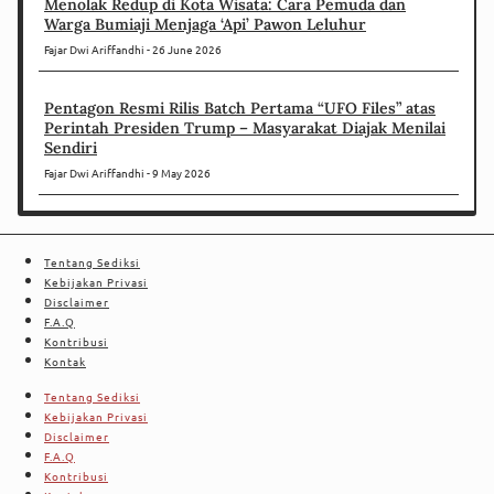
Menolak Redup di Kota Wisata: Cara Pemuda dan
Warga Bumiaji Menjaga ‘Api’ Pawon Leluhur
Fajar Dwi Ariffandhi
26 June 2026
Pentagon Resmi Rilis Batch Pertama “UFO Files” atas
Perintah Presiden Trump – Masyarakat Diajak Menilai
Sendiri
Fajar Dwi Ariffandhi
9 May 2026
Tentang Sediksi
Kebijakan Privasi
Disclaimer
F.A.Q
Kontribusi
Kontak
Tentang Sediksi
Kebijakan Privasi
Disclaimer
F.A.Q
Kontribusi