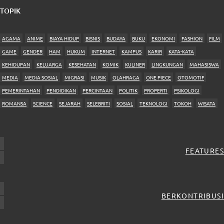
TOPIK
AGAMA
ANIME
BIAYA HIDUP
BISNIS
BUDAYA
BUKU
EKONOMI
FASHION
FILM
GAME
GENDER
HAM
HUKUM
INTERNET
KAMPUS
KARIR
KATA-KATA
KEHIDUPAN
KELUARGA
KESEHATAN
KOMIK
KULINER
LINGKUNGAN
MAHASISWA
MEDIA
MEDIA SOSIAL
MIGRASI
MUSIK
OLAHRAGA
ONE PIECE
OTOMOTIF
PEMERINTAHAN
PENDIDIKAN
PERCINTAAN
POLITIK
PROPERTI
PSIKOLOGI
ROMANSA
SCIENCE
SEJARAH
SELEBRITI
SOSIAL
TEKNOLOGI
TOKOH
WISATA
FEATURES
BERKONTRIBUSI