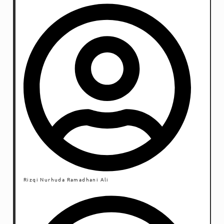
mata macam begini?
Rizqi Nurhuda Ramadhani Ali