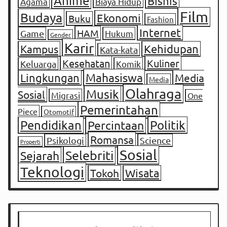
Anime
Bisnis
Agama
Biaya Hidup
Film
Budaya
Ekonomi
Buku
Fashion
Internet
HAM
Game
Hukum
Gender
Karir
Kampus
Kehidupan
Kata-kata
Kesehatan
Kuliner
Keluarga
Komik
Mahasiswa
Lingkungan
Media
Media
Olahraga
Musik
Sosial
Migrasi
One
Pemerintahan
Piece
Otomotif
Pendidikan
Percintaan
Politik
Romansa
Psikologi
Science
Properti
Sosial
Selebriti
Sejarah
Teknologi
Tokoh
Wisata