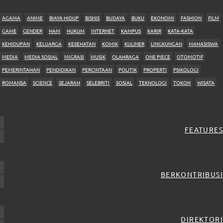
AGAMA
ANIME
BIAYA HIDUP
BISNIS
BUDAYA
BUKU
EKONOMI
FASHION
FILM
GAME
GENDER
HAM
HUKUM
INTERNET
KAMPUS
KARIR
KATA-KATA
KEHIDUPAN
KELUARGA
KESEHATAN
KOMIK
KULINER
LINGKUNGAN
MAHASISWA
MEDIA
MEDIA SOSIAL
MIGRASI
MUSIK
OLAHRAGA
ONE PIECE
OTOMOTIF
PEMERINTAHAN
PENDIDIKAN
PERCINTAAN
POLITIK
PROPERTI
PSIKOLOGI
ROMANSA
SCIENCE
SEJARAH
SELEBRITI
SOSIAL
TEKNOLOGI
TOKOH
WISATA
FEATURES
BERKONTRIBUSI
DIREKTORI