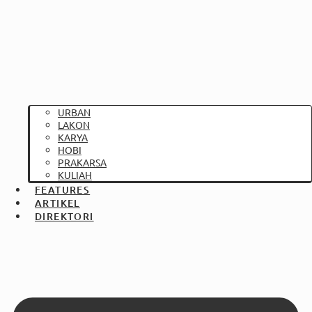
URBAN
LAKON
KARYA
HOBI
PRAKARSA
KULIAH
FEATURES
ARTIKEL
DIREKTORI