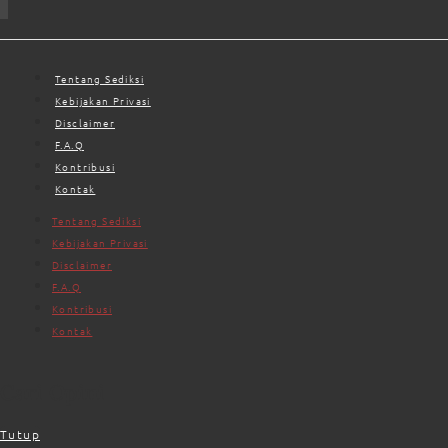
Tentang Sediksi
Kebijakan Privasi
Disclaimer
F.A.Q
Kontribusi
Kontak
Tentang Sediksi
Kebijakan Privasi
Disclaimer
F.A.Q
Kontribusi
Kontak
Cari Opini
Tutup