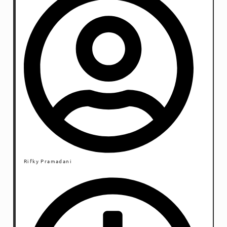
Rifky Pramadani