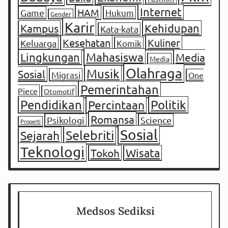
Internet
HAM
Game
Hukum
Gender
Karir
Kampus
Kehidupan
Kata-kata
Kesehatan
Kuliner
Keluarga
Komik
Mahasiswa
Lingkungan
Media
Media
Olahraga
Musik
Sosial
Migrasi
One
Pemerintahan
Piece
Otomotif
Pendidikan
Percintaan
Politik
Romansa
Psikologi
Science
Properti
Sosial
Selebriti
Sejarah
Teknologi
Tokoh
Wisata
Medsos Sediksi