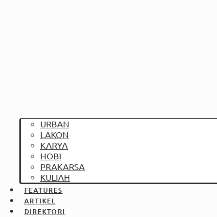
URBAN
LAKON
KARYA
HOBI
PRAKARSA
KULIAH
FEATURES
ARTIKEL
DIREKTORI