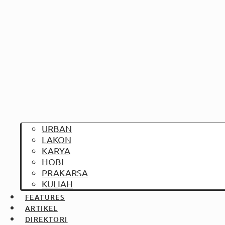
URBAN
LAKON
KARYA
HOBI
PRAKARSA
KULIAH
FEATURES
ARTIKEL
DIREKTORI