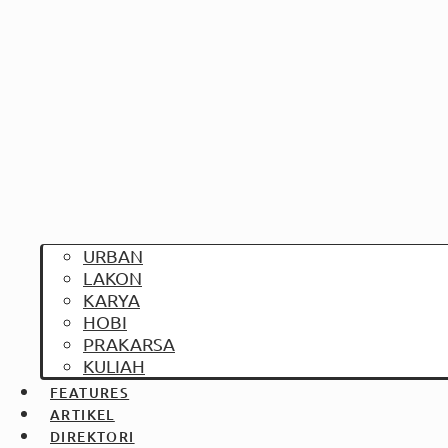
URBAN
LAKON
KARYA
HOBI
PRAKARSA
KULIAH
FEATURES
ARTIKEL
DIREKTORI