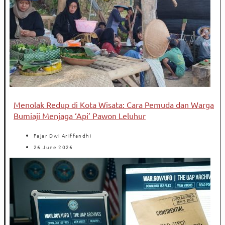
Menolak Redup di Kota Wisata: Cara Pemuda dan Warga
Bumiaji Menjaga ‘Api’ Pawon Leluhur
Fajar Dwi Ariffandhi
26 June 2026