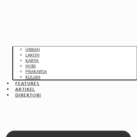
URBAN
LAKON
KARYA
HOBI
PRAKARSA
KULIAH
FEATURES
ARTIKEL
DIREKTORI