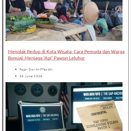
Menolak Redup di Kota Wisata: Cara Pemuda dan Warga
Bumiaji Menjaga ‘Api’ Pawon Leluhur
Fajar Dwi Ariffandhi
26 June 2026