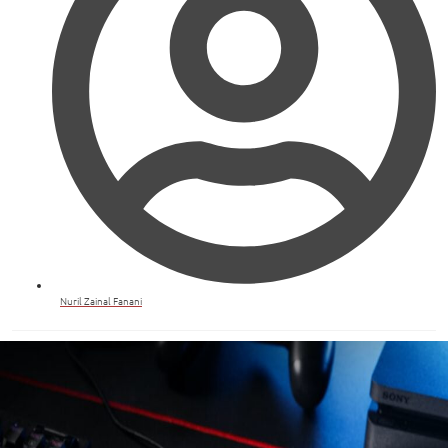
Nuril Zainal Fanani