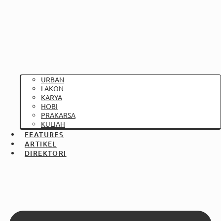
URBAN
LAKON
KARYA
HOBI
PRAKARSA
KULIAH
FEATURES
ARTIKEL
DIREKTORI