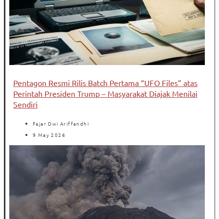
Pentagon Resmi Rilis Batch Pertama “UFO Files” atas
Perintah Presiden Trump – Masyarakat Diajak Menilai
Sendiri
Fajar Dwi Ariffandhi
9 May 2026