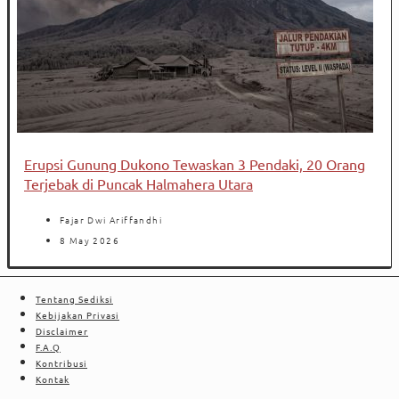
Erupsi Gunung Dukono Tewaskan 3 Pendaki, 20 Orang
Terjebak di Puncak Halmahera Utara
Fajar Dwi Ariffandhi
8 May 2026
Tentang Sediksi
Kebijakan Privasi
Disclaimer
F.A.Q
Kontribusi
Kontak