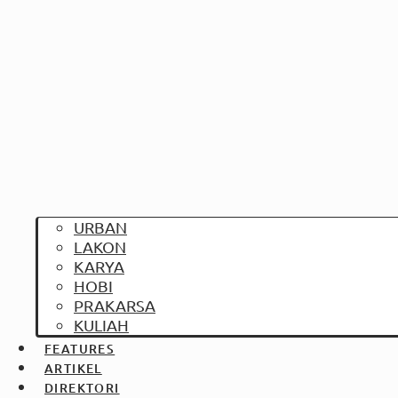
URBAN
LAKON
KARYA
HOBI
PRAKARSA
KULIAH
FEATURES
ARTIKEL
DIREKTORI