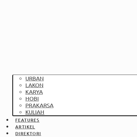
URBAN
LAKON
KARYA
HOBI
PRAKARSA
KULIAH
FEATURES
ARTIKEL
DIREKTORI