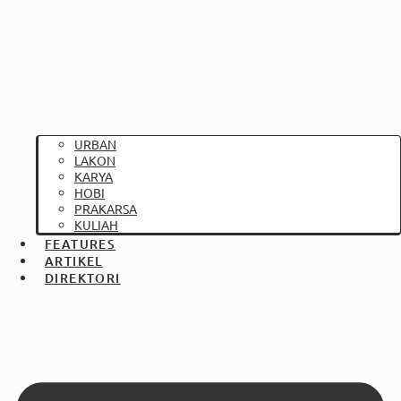
URBAN
LAKON
KARYA
HOBI
PRAKARSA
KULIAH
FEATURES
ARTIKEL
DIREKTORI