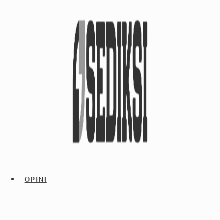
OPINI