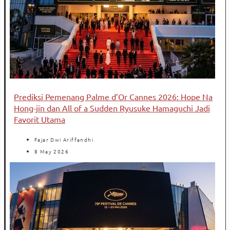
Prediksi Pemenang Palme d’Or Cannes 2026: Hope Na
Hong-jin dan All of a Sudden Ryusuke Hamaguchi Jadi
Favorit Utama
Fajar Dwi Ariffandhi
8 May 2026