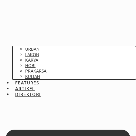
URBAN
LAKON
KARYA
HOBI
PRAKARSA
KULIAH
FEATURES
ARTIKEL
DIREKTORI