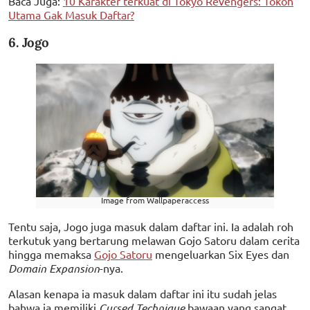
Baca Juga:
10 Karakter terkuat di Tokyo Revengers: Tokoh
Utama Gak Masuk Daftar?
6. Jogo
Image from Wallpaperaccess
Tentu saja, Jogo juga masuk dalam daftar ini. Ia adalah roh
terkutuk yang bertarung melawan Gojo Satoru dalam cerita
hingga memaksa
Gojo Satoru
mengeluarkan Six Eyes dan
Domain Expansion
-nya.
Alasan kenapa ia masuk dalam daftar ini itu sudah jelas
bahwa ia memiliki
Cursed Technique
bawaan yang sangat