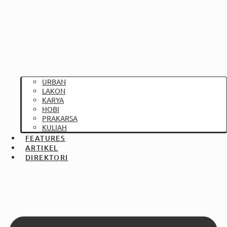
URBAN
LAKON
KARYA
HOBI
PRAKARSA
KULIAH
FEATURES
ARTIKEL
DIREKTORI