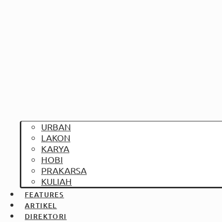
URBAN
LAKON
KARYA
HOBI
PRAKARSA
KULIAH
FEATURES
ARTIKEL
DIREKTORI