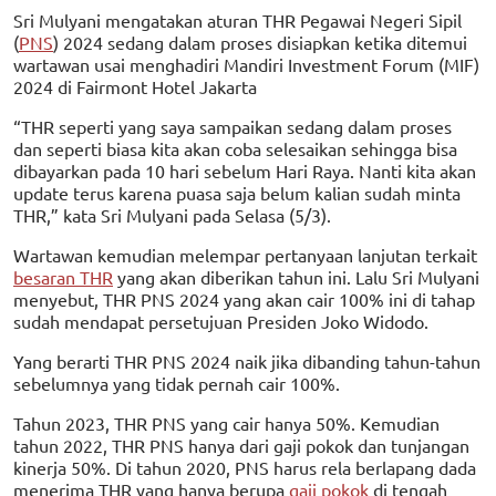
Sri Mulyani mengatakan aturan THR Pegawai Negeri Sipil
(
PNS
) 2024 sedang dalam proses disiapkan ketika ditemui
wartawan usai menghadiri Mandiri Investment Forum (MIF)
2024 di Fairmont Hotel Jakarta
“THR seperti yang saya sampaikan sedang dalam proses
dan seperti biasa kita akan coba selesaikan sehingga bisa
dibayarkan pada 10 hari sebelum Hari Raya. Nanti kita akan
update terus karena puasa saja belum kalian sudah minta
THR,” kata Sri Mulyani pada Selasa (5/3).
Wartawan kemudian melempar pertanyaan lanjutan terkait
besaran THR
yang akan diberikan tahun ini. Lalu Sri Mulyani
menyebut, THR PNS 2024 yang akan cair 100% ini di tahap
sudah mendapat persetujuan Presiden Joko Widodo.
Yang berarti THR PNS 2024 naik jika dibanding tahun-tahun
sebelumnya yang tidak pernah cair 100%.
Tahun 2023, THR PNS yang cair hanya 50%. Kemudian
tahun 2022, THR PNS hanya dari gaji pokok dan tunjangan
kinerja 50%. Di tahun 2020, PNS harus rela berlapang dada
menerima THR yang hanya berupa
gaji pokok
di tengah