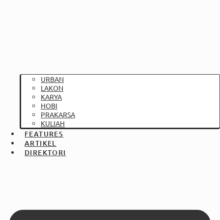
URBAN
LAKON
KARYA
HOBI
PRAKARSA
KULIAH
FEATURES
ARTIKEL
DIREKTORI