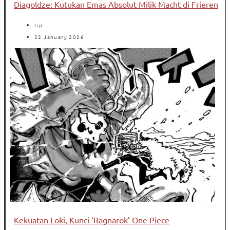
Diagoldze: Kutukan Emas Absolut Milik Macht di Frieren
rip
22 January 2026
Kekuatan Loki, Kunci ‘Ragnarok’ One Piece