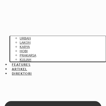
URBAN
LAKON
KARYA
HOBI
PRAKARSA
KULIAH
FEATURES
ARTIKEL
DIREKTORI