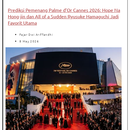
Prediksi Pemenang Palme d’Or Cannes 2026: Hope Na
Hong-jin dan All of a Sudden Ryusuke Hamaguchi Jadi
Favorit Utama
Fajar Dwi Ariffandhi
8 May 2026