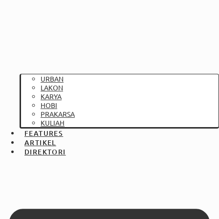
URBAN
LAKON
KARYA
HOBI
PRAKARSA
KULIAH
FEATURES
ARTIKEL
DIREKTORI