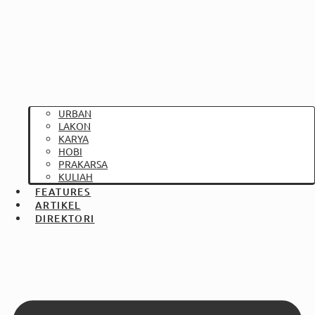
URBAN
LAKON
KARYA
HOBI
PRAKARSA
KULIAH
FEATURES
ARTIKEL
DIREKTORI