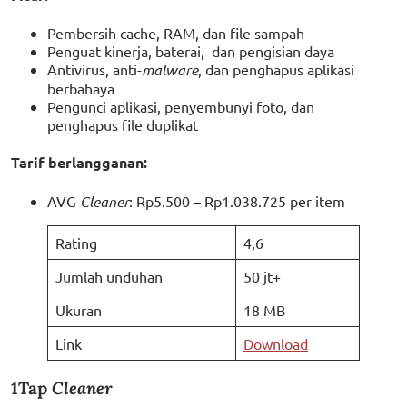
Pembersih cache, RAM, dan file sampah
Penguat kinerja, baterai, dan pengisian daya
Antivirus, anti-
malware
, dan penghapus aplikasi
berbahaya
Pengunci aplikasi, penyembunyi foto, dan
penghapus file duplikat
Tarif berlangganan:
AVG
Cleaner
: Rp5.500 – Rp1.038.725 per item
Rating
4,6
Jumlah unduhan
50 jt+
Ukuran
18 MB
Link
Download
1Tap
Cleaner