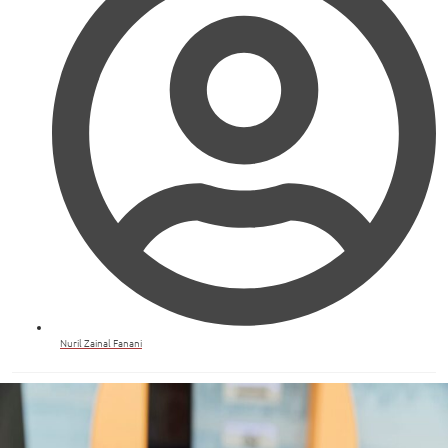
Nuril Zainal Fanani