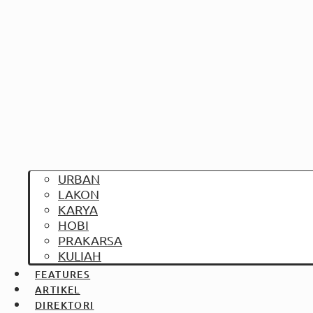
URBAN
LAKON
KARYA
HOBI
PRAKARSA
KULIAH
FEATURES
ARTIKEL
DIREKTORI