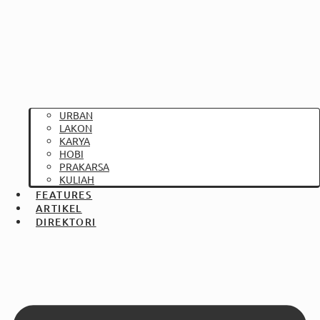
URBAN
LAKON
KARYA
HOBI
PRAKARSA
KULIAH
FEATURES
ARTIKEL
DIREKTORI