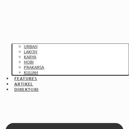
URBAN
LAKON
KARYA
HOBI
PRAKARSA
KULIAH
FEATURES
ARTIKEL
DIREKTORI