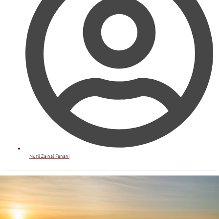
Nuril Zainal Fanani