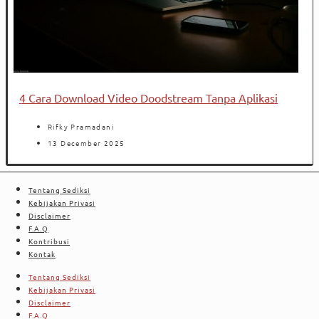
4 Cara Download Video Doodstream Tanpa Aplikasi
Rifky Pramadani
13 December 2025
Tentang Sediksi
Kebijakan Privasi
Disclaimer
F.A.Q
Kontribusi
Kontak
Tentang Sediksi
Kebijakan Privasi
Disclaimer
F.A.Q