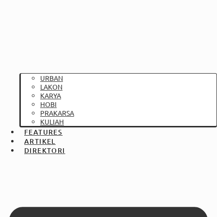
URBAN
LAKON
KARYA
HOBI
PRAKARSA
KULIAH
FEATURES
ARTIKEL
DIREKTORI