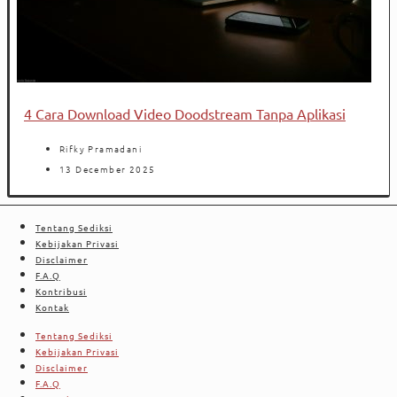
4 Cara Download Video Doodstream Tanpa Aplikasi
Rifky Pramadani
13 December 2025
Tentang Sediksi
Kebijakan Privasi
Disclaimer
F.A.Q
Kontribusi
Kontak
Tentang Sediksi
Kebijakan Privasi
Disclaimer
F.A.Q