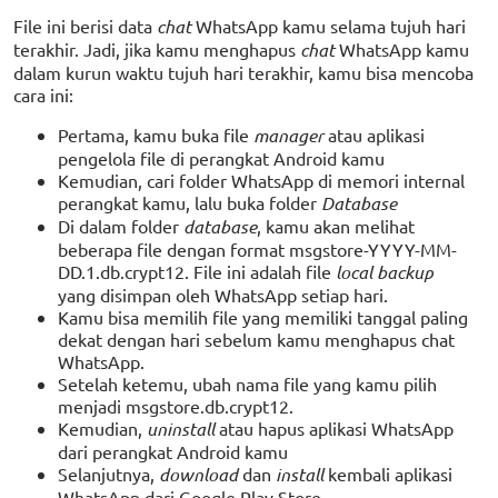
File ini berisi data
chat
WhatsApp kamu selama tujuh hari
terakhir. Jadi, jika kamu menghapus
chat
WhatsApp kamu
dalam kurun waktu tujuh hari terakhir, kamu bisa mencoba
cara ini:
Pertama, kamu buka file
manager
atau aplikasi
pengelola file di perangkat Android kamu
Kemudian, cari folder WhatsApp di memori internal
perangkat kamu, lalu buka folder
Database
Di dalam folder
database
, kamu akan melihat
beberapa file dengan format msgstore-YYYY-MM-
DD.1.db.crypt12. File ini adalah file
local backup
yang disimpan oleh WhatsApp setiap hari.
Kamu bisa memilih file yang memiliki tanggal paling
dekat dengan hari sebelum kamu menghapus chat
WhatsApp.
Setelah ketemu, ubah nama file yang kamu pilih
menjadi msgstore.db.crypt12.
Kemudian,
uninstall
atau hapus aplikasi WhatsApp
dari perangkat Android kamu
Selanjutnya,
download
dan
install
kembali aplikasi
WhatsApp dari Google Play Store