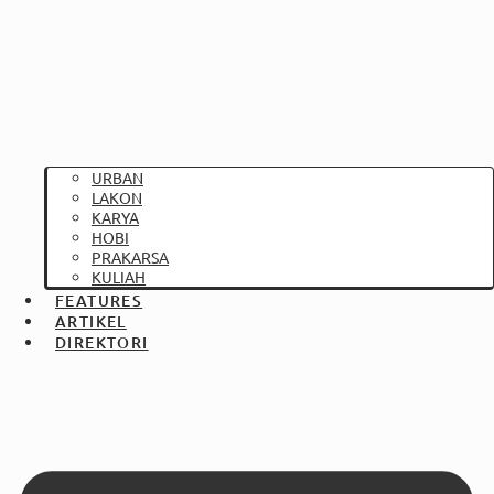
URBAN
LAKON
KARYA
HOBI
PRAKARSA
KULIAH
FEATURES
ARTIKEL
DIREKTORI