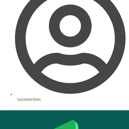
Nuril Zainal Fanani