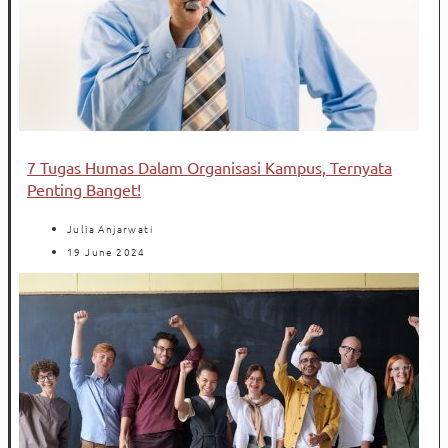
7 Tugas Humas Dalam Organisasi Kampus, Ternyata
Penting Banget!
Julia Anjarwati
19 June 2024