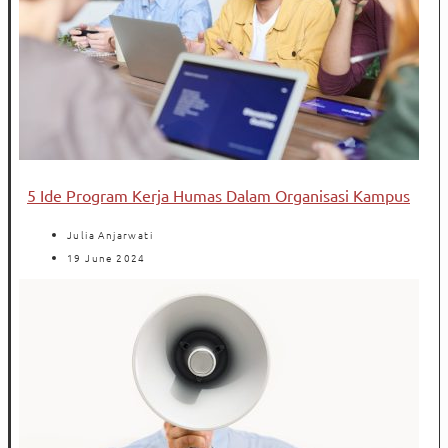
5 Ide Program Kerja Humas Dalam Organisasi Kampus
Julia Anjarwati
19 June 2024