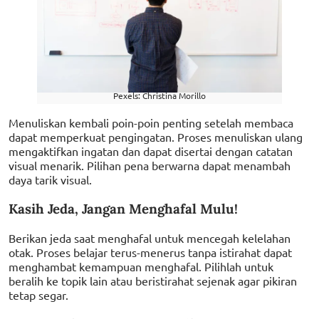
Pexels: Christina Morillo
Menuliskan kembali poin-poin penting setelah membaca
dapat memperkuat pengingatan. Proses menuliskan ulang
mengaktifkan ingatan dan dapat disertai dengan catatan
visual menarik. Pilihan pena berwarna dapat menambah
daya tarik visual.
Kasih Jeda, Jangan Menghafal Mulu!
Berikan jeda saat menghafal untuk mencegah kelelahan
otak. Proses belajar terus-menerus tanpa istirahat dapat
menghambat kemampuan menghafal. Pilihlah untuk
beralih ke topik lain atau beristirahat sejenak agar pikiran
tetap segar.