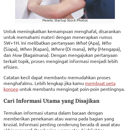
Pexels: Startup Stock Photos
Untuk meningkatkan kemampuan menghafal, disarankan
untuk memahami materi dengan menerapkan rumus
5W+1H. Ini melibatkan pertanyaan
What
(Apa),
Who
(Siapa),
When
(Kapan),
Where
(Di mana),
Why
(Mengapa),
dan
How
(Bagaimana). Dengan mengajukan pertanyaan
terkait topik, proses mengingat informasi menjadi lebih
efisien.
Catatan kecil dapat membantu memudahkan proses
menghafalmu. Lebih lengkap jika kamu
membuat peta
konsep
untuk membantu mengingat poin-poin pentingnya.
Cari Informasi Utama yang Disajikan
Temukan informasi utama dalam bacaan dengan
memberikan penekanan atau warna pada bagian yang
krusial. Informasi penting cenderung berada di awal atau
akhir paragraf. Pemberian warna atau highlighter