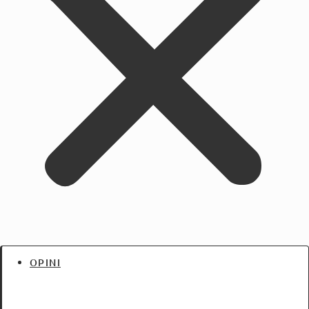
OPINI