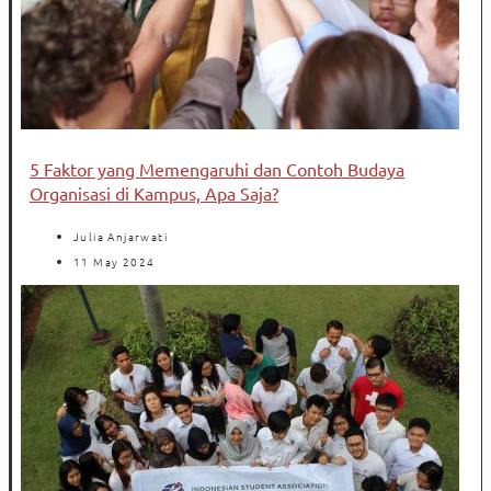
5 Faktor yang Memengaruhi dan Contoh Budaya
Organisasi di Kampus, Apa Saja?
Julia Anjarwati
11 May 2024