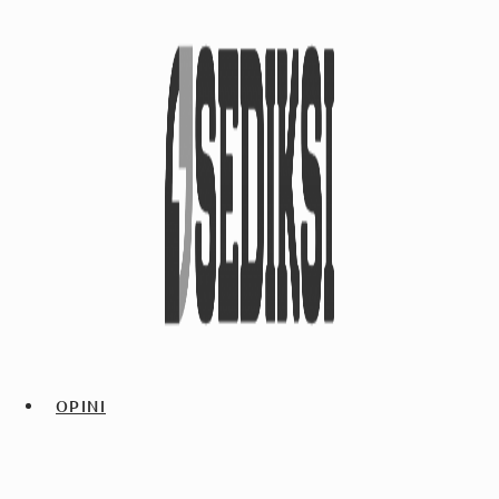
OPINI