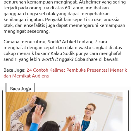
penurunan kemampuan mengingat. Alzheimer yang sering
terjadi pada orang tua di atas 60 tahun, melibatkan
gangguan fungsi sel otak yang dapat menyebabkan
kehilangan ingatan. Penyakit lain seperti stroke, anoksia
otak, dan ensefalitis juga dapat memengaruhi kemampuan
mengingat seseorang.
Gimana menurutmu, Sodik? Artikel tentang 7 cara
menghafal dengan cepat dan dalam waktu singkat di atas
cukup menarik bukan? Kalau Sodik punya cara menghafal
sendiri yang lebih
worth it
nggak? Coba share di bawah!
Baca Juga:
24 Contoh Kalimat Pembuka Presentasi Menarik
dan Memikat Audiens
Baca Juga