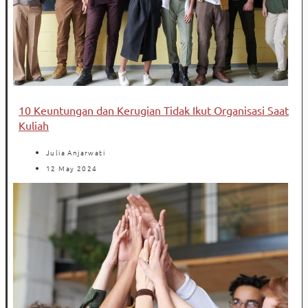
10 Keuntungan dan Kerugian Tidak Ikut Organisasi Saat
Kuliah
Julia Anjarwati
12 May 2024