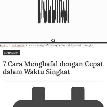
Home
Mahasiswa
7 Cara Menghafal dengan Cepat dalam Waktu Singkat
MAHASISWA
7 Cara Menghafal dengan Cepat
dalam Waktu Singkat