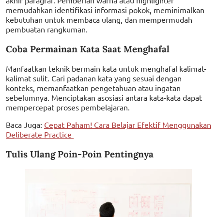
memudahkan identifikasi informasi pokok, meminimalkan
kebutuhan untuk membaca ulang, dan mempermudah
pembuatan rangkuman.
Coba Permainan Kata Saat Menghafal
Manfaatkan teknik bermain kata untuk menghafal kalimat-
kalimat sulit. Cari padanan kata yang sesuai dengan
konteks, memanfaatkan pengetahuan atau ingatan
sebelumnya. Menciptakan asosiasi antara kata-kata dapat
mempercepat proses pembelajaran.
Baca Juga:
Cepat Paham! Cara Belajar Efektif Menggunakan
Deliberate Practice
Tulis Ulang Poin-Poin Pentingnya