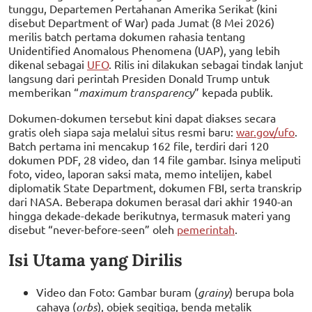
tunggu, Departemen Pertahanan Amerika Serikat (kini
disebut Department of War) pada Jumat (8 Mei 2026)
merilis batch pertama dokumen rahasia tentang
Unidentified Anomalous Phenomena (UAP), yang lebih
dikenal sebagai
UFO
. Rilis ini dilakukan sebagai tindak lanjut
langsung dari perintah Presiden Donald Trump untuk
memberikan “
maximum transparency
” kepada publik.
Dokumen-dokumen tersebut kini dapat diakses secara
gratis oleh siapa saja melalui situs resmi baru:
war.gov/ufo
.
Batch pertama ini mencakup 162 file, terdiri dari 120
dokumen PDF, 28 video, dan 14 file gambar. Isinya meliputi
foto, video, laporan saksi mata, memo intelijen, kabel
diplomatik State Department, dokumen FBI, serta transkrip
dari NASA. Beberapa dokumen berasal dari akhir 1940-an
hingga dekade-dekade berikutnya, termasuk materi yang
disebut “never-before-seen” oleh
pemerintah
.
Isi Utama yang Dirilis
Video dan Foto: Gambar buram (
grainy
) berupa bola
cahaya (
orbs
), objek segitiga, benda metalik