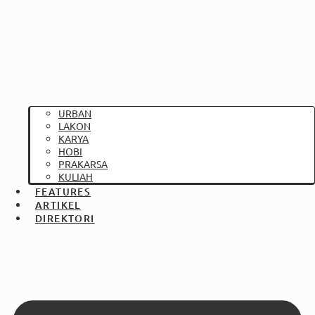
URBAN
LAKON
KARYA
HOBI
PRAKARSA
KULIAH
FEATURES
ARTIKEL
DIREKTORI