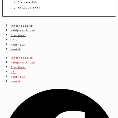
Pramana Jati
26 March 2024
Tentang Sediksi
Kebijakan Privasi
Disclaimer
F.A.Q
Kontribusi
Kontak
Tentang Sediksi
Kebijakan Privasi
Disclaimer
F.A.Q
Kontribusi
Kontak