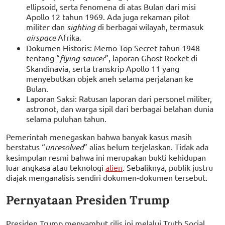
ellipsoid, serta fenomena di atas Bulan dari misi
Apollo 12 tahun 1969. Ada juga rekaman pilot
militer dan
sighting
di berbagai wilayah, termasuk
airspace
Afrika.
Dokumen Historis: Memo Top Secret tahun 1948
tentang “
flying saucer
”, laporan Ghost Rocket di
Skandinavia, serta transkrip Apollo 11 yang
menyebutkan objek aneh selama perjalanan ke
Bulan.
Laporan Saksi: Ratusan laporan dari personel militer,
astronot, dan warga sipil dari berbagai belahan dunia
selama puluhan tahun.
Pemerintah menegaskan bahwa banyak kasus masih
berstatus “
unresolved
” alias belum terjelaskan. Tidak ada
kesimpulan resmi bahwa ini merupakan bukti kehidupan
luar angkasa atau teknologi
alien
. Sebaliknya, publik justru
diajak menganalisis sendiri dokumen-dokumen tersebut.
Pernyataan Presiden Trump
Presiden Trump menyambut rilis ini melalui Truth Social