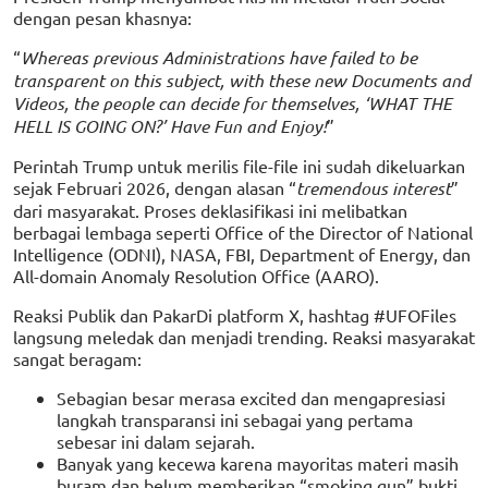
dengan pesan khasnya:
“
Whereas previous Administrations have failed to be
transparent on this subject, with these new Documents and
Videos, the people can decide for themselves, ‘WHAT THE
HELL IS GOING ON?’ Have Fun and Enjoy!
”
Perintah Trump untuk merilis file-file ini sudah dikeluarkan
sejak Februari 2026, dengan alasan “
tremendous interest
”
dari masyarakat. Proses deklasifikasi ini melibatkan
berbagai lembaga seperti Office of the Director of National
Intelligence (ODNI), NASA, FBI, Department of Energy, dan
All-domain Anomaly Resolution Office (AARO).
Reaksi Publik dan PakarDi platform X, hashtag #UFOFiles
langsung meledak dan menjadi trending. Reaksi masyarakat
sangat beragam:
Sebagian besar merasa excited dan mengapresiasi
langkah transparansi ini sebagai yang pertama
sebesar ini dalam sejarah.
Banyak yang kecewa karena mayoritas materi masih
buram dan belum memberikan “smoking gun” bukti