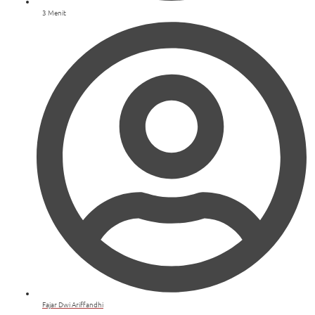
3 Menit
Fajar Dwi Ariffandhi