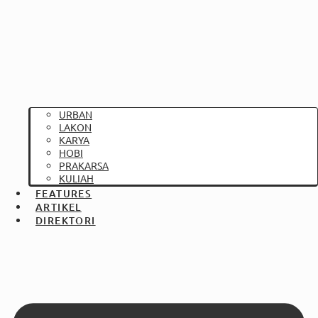
URBAN
LAKON
KARYA
HOBI
PRAKARSA
KULIAH
FEATURES
ARTIKEL
DIREKTORI