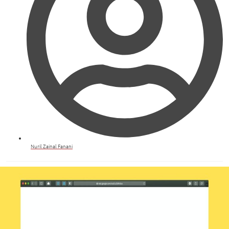
Nuril Zainal Fanani