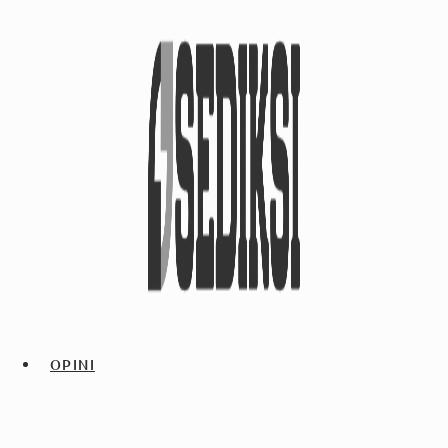
OPINI