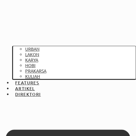
URBAN
LAKON
KARYA
HOBI
PRAKARSA
KULIAH
FEATURES
ARTIKEL
DIREKTORI