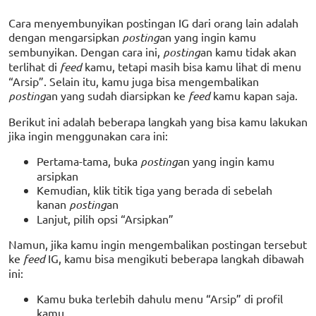
Cara menyembunyikan postingan IG dari orang lain adalah
dengan mengarsipkan
posting
an yang ingin kamu
sembunyikan. Dengan cara ini,
posting
an kamu tidak akan
terlihat di
feed
kamu, tetapi masih bisa kamu lihat di menu
“Arsip”. Selain itu, kamu juga bisa mengembalikan
posting
an yang sudah diarsipkan ke
feed
kamu kapan saja.
Berikut ini adalah beberapa langkah yang bisa kamu lakukan
jika ingin menggunakan cara ini:
Pertama-tama, buka
posting
an yang ingin kamu
arsipkan
Kemudian, klik titik tiga yang berada di sebelah
kanan
posting
an
Lanjut, pilih opsi “Arsipkan”
Namun, jika kamu ingin mengembalikan postingan tersebut
ke
feed
IG, kamu bisa mengikuti beberapa langkah dibawah
ini:
Kamu buka terlebih dahulu menu “Arsip” di profil
kamu