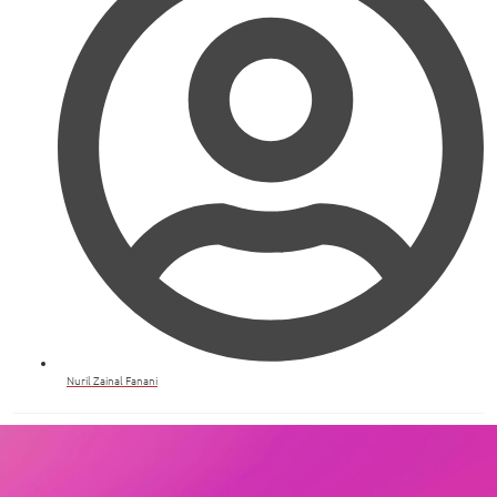
Nuril Zainal Fanani