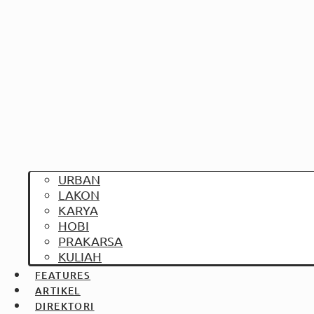
URBAN
LAKON
KARYA
HOBI
PRAKARSA
KULIAH
FEATURES
ARTIKEL
DIREKTORI