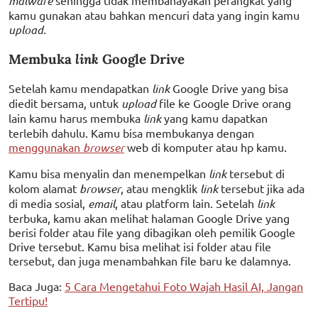
malware
sehingga tidak membahayakan perangkat yang
kamu gunakan atau bahkan mencuri data yang ingin kamu
upload.
Membuka
link
Google Drive
Setelah kamu mendapatkan
link
Google Drive yang bisa
diedit bersama, untuk
upload
file ke Google Drive orang
lain kamu harus membuka
link
yang kamu dapatkan
terlebih dahulu. Kamu bisa membukanya dengan
menggunakan
browser
web di komputer atau hp kamu.
Kamu bisa menyalin dan menempelkan
link
tersebut di
kolom alamat
browser
, atau mengklik
link
tersebut jika ada
di media sosial,
email
, atau platform lain. Setelah
link
terbuka, kamu akan melihat halaman Google Drive yang
berisi folder atau file yang dibagikan oleh pemilik Google
Drive tersebut. Kamu bisa melihat isi folder atau file
tersebut, dan juga menambahkan file baru ke dalamnya.
Baca Juga:
5 Cara Mengetahui Foto Wajah Hasil AI, Jangan
Tertipu!