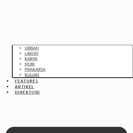
URBAN
LAKON
KARYA
HOBI
PRAKARSA
KULIAH
FEATURES
ARTIKEL
DIREKTORI