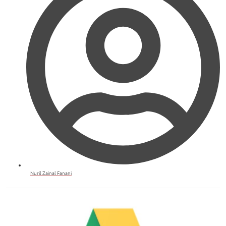
Nuril Zainal Fanani