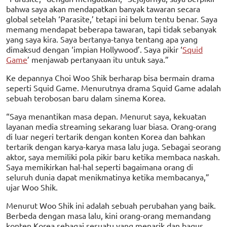
bahwa saya akan mendapatkan banyak tawaran secara
global setelah ‘Parasite,’ tetapi ini belum tentu benar. Saya
memang mendapat beberapa tawaran, tapi tidak sebanyak
yang saya kira. Saya bertanya-tanya tentang apa yang
dimaksud dengan ‘impian Hollywood’. Saya pikir ‘
Squid
Game
’ menjawab pertanyaan itu untuk saya.”
Ke depannya Choi Woo Shik berharap bisa bermain drama
seperti Squid Game. Menurutnya drama Squid Game adalah
sebuah terobosan baru dalam sinema Korea.
“Saya menantikan masa depan. Menurut saya, kekuatan
layanan media streaming sekarang luar biasa. Orang-orang
di luar negeri tertarik dengan konten Korea dan bahkan
tertarik dengan karya-karya masa lalu juga. Sebagai seorang
aktor, saya memiliki pola pikir baru ketika membaca naskah.
Saya memikirkan hal-hal seperti bagaimana orang di
seluruh dunia dapat menikmatinya ketika membacanya,”
ujar Woo Shik.
Menurut Woo Shik ini adalah sebuah perubahan yang baik.
Berbeda dengan masa lalu, kini orang-orang memandang
konten Korea sebagai sesuatu yang menarik dan bagus.