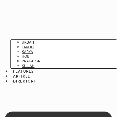
URBAN
LAKON
KARYA
HOBI
PRAKARSA
KULIAH
FEATURES
ARTIKEL
DIREKTORI